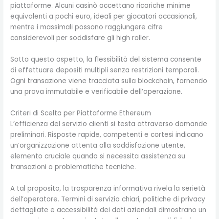
piattaforme. Alcuni casinò accettano ricariche minime
equivalenti a pochi euro, ideali per giocatori occasionali,
mentre i massimali possono raggiungere cifre
considerevoli per soddisfare gli high roller.
Sotto questo aspetto, la flessibilità del sistema consente
di effettuare depositi multipli senza restrizioni temporali.
Ogni transazione viene tracciata sulla blockchain, fornendo
una prova immutabile e verificabile dell’operazione.
Criteri di Scelta per Piattaforme Ethereum
L’efficienza del servizio clienti si testa attraverso domande
preliminari. Risposte rapide, competenti e cortesi indicano
un’organizzazione attenta alla soddisfazione utente,
elemento cruciale quando si necessita assistenza su
transazioni o problematiche tecniche.
A tal proposito, la trasparenza informativa rivela la serietà
dell’operatore. Termini di servizio chiari, politiche di privacy
dettagliate e accessibilità dei dati aziendali dimostrano un