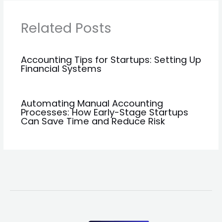
Related Posts
Accounting Tips for Startups: Setting Up
Financial Systems
Automating Manual Accounting
Processes: How Early-Stage Startups
Can Save Time and Reduce Risk