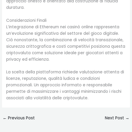
approccio onesto e orientato alla costruzione di fiducia
duratura.
Considerazioni Finali
L’integrazione di Ethereum nei casinò online rappresenta
un’evoluzione significativa del settore del gioco digitale.
Ciò nonostante, la combinazione di velocità transazionale,
sicurezza crittografica e costi competitivi posiziona questa
criptovaluta come soluzione ideale per giocatori attenti a
privacy ed efficienza.
La scelta della piattaforma richiede valutazione attenta di
licenze, reputazione, qualità ludica e condizioni
promozionali. Un approccio informato e responsabile
permette di massimizzare i vantaggi minimizzando i rischi
associati alla volatilità delle criptovalute.
←
Previous Post
Next Post
→