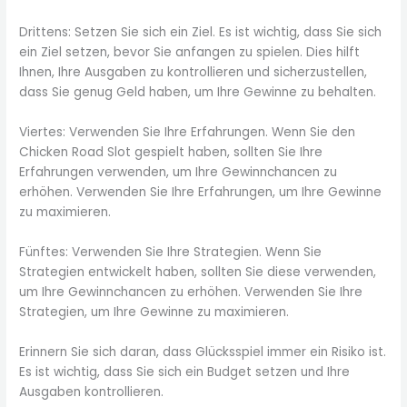
Drittens: Setzen Sie sich ein Ziel. Es ist wichtig, dass Sie sich
ein Ziel setzen, bevor Sie anfangen zu spielen. Dies hilft
Ihnen, Ihre Ausgaben zu kontrollieren und sicherzustellen,
dass Sie genug Geld haben, um Ihre Gewinne zu behalten.
Viertes: Verwenden Sie Ihre Erfahrungen. Wenn Sie den
Chicken Road Slot gespielt haben, sollten Sie Ihre
Erfahrungen verwenden, um Ihre Gewinnchancen zu
erhöhen. Verwenden Sie Ihre Erfahrungen, um Ihre Gewinne
zu maximieren.
Fünftes: Verwenden Sie Ihre Strategien. Wenn Sie
Strategien entwickelt haben, sollten Sie diese verwenden,
um Ihre Gewinnchancen zu erhöhen. Verwenden Sie Ihre
Strategien, um Ihre Gewinne zu maximieren.
Erinnern Sie sich daran, dass Glücksspiel immer ein Risiko ist.
Es ist wichtig, dass Sie sich ein Budget setzen und Ihre
Ausgaben kontrollieren.