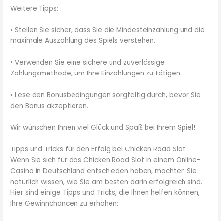
Weitere Tipps:
• Stellen Sie sicher, dass Sie die Mindesteinzahlung und die
maximale Auszahlung des Spiels verstehen.
• Verwenden Sie eine sichere und zuverlässige
Zahlungsmethode, um Ihre Einzahlungen zu tätigen.
• Lese den Bonusbedingungen sorgfältig durch, bevor Sie
den Bonus akzeptieren.
Wir wünschen Ihnen viel Glück und Spaß bei Ihrem Spiel!
Tipps und Tricks für den Erfolg bei Chicken Road Slot
Wenn Sie sich für das Chicken Road Slot in einem Online-
Casino in Deutschland entschieden haben, möchten Sie
natürlich wissen, wie Sie am besten darin erfolgreich sind.
Hier sind einige Tipps und Tricks, die Ihnen helfen können,
Ihre Gewinnchancen zu erhöhen: