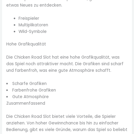
etwas Neues zu entdecken.
Freispieler
Multiplikatoren
Wild-Symbole
Hohe Grafikqualität
Die Chicken Road Slot hat eine hohe Grafikqualität, was
das Spiel noch attraktiver macht. Die Grafiken sind scharf
und farbenfroh, was eine gute Atmosphäre schafft.
Scharfe Grafiken
Farbenfrohe Grafiken
Gute Atmosphäre
Zusammenfassend
Die Chicken Road Slot bietet viele Vorteile, die Spieler
anziehen. Von hoher Gewinnchance bis hin zu einfacher
Bedienung, gibt es viele Gründe, warum das Spiel so beliebt