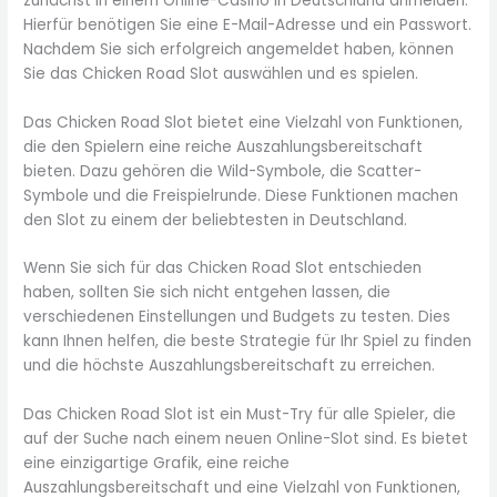
zunächst in einem Online-Casino in Deutschland anmelden.
Hierfür benötigen Sie eine E-Mail-Adresse und ein Passwort.
Nachdem Sie sich erfolgreich angemeldet haben, können
Sie das Chicken Road Slot auswählen und es spielen.
Das Chicken Road Slot bietet eine Vielzahl von Funktionen,
die den Spielern eine reiche Auszahlungsbereitschaft
bieten. Dazu gehören die Wild-Symbole, die Scatter-
Symbole und die Freispielrunde. Diese Funktionen machen
den Slot zu einem der beliebtesten in Deutschland.
Wenn Sie sich für das Chicken Road Slot entschieden
haben, sollten Sie sich nicht entgehen lassen, die
verschiedenen Einstellungen und Budgets zu testen. Dies
kann Ihnen helfen, die beste Strategie für Ihr Spiel zu finden
und die höchste Auszahlungsbereitschaft zu erreichen.
Das Chicken Road Slot ist ein Must-Try für alle Spieler, die
auf der Suche nach einem neuen Online-Slot sind. Es bietet
eine einzigartige Grafik, eine reiche
Auszahlungsbereitschaft und eine Vielzahl von Funktionen,