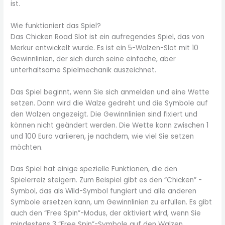
ist.
Wie funktioniert das Spiel?
Das Chicken Road Slot ist ein aufregendes Spiel, das von
Merkur entwickelt wurde. Es ist ein 5-Walzen-Slot mit 10
Gewinnlinien, der sich durch seine einfache, aber
unterhaltsame Spielmechanik auszeichnet.
Das Spiel beginnt, wenn Sie sich anmelden und eine Wette
setzen. Dann wird die Walze gedreht und die Symbole auf
den Walzen angezeigt. Die Gewinnlinien sind fixiert und
können nicht geändert werden. Die Wette kann zwischen 1
und 100 Euro variieren, je nachdem, wie viel Sie setzen
möchten.
Das Spiel hat einige spezielle Funktionen, die den
Spielerreiz steigern. Zum Beispiel gibt es den “Chicken” -
Symbol, das als Wild-Symbol fungiert und alle anderen
Symbole ersetzen kann, um Gewinnlinien zu erfüllen. Es gibt
auch den “Free Spin”-Modus, der aktiviert wird, wenn Sie
mindestens 3 “Free Spin”-Symbole auf den Walzen