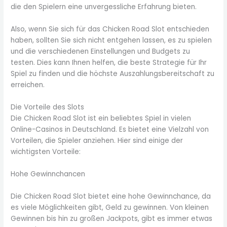
die den Spielern eine unvergessliche Erfahrung bieten.
Also, wenn Sie sich für das Chicken Road Slot entschieden
haben, sollten Sie sich nicht entgehen lassen, es zu spielen
und die verschiedenen Einstellungen und Budgets zu
testen. Dies kann Ihnen helfen, die beste Strategie für Ihr
Spiel zu finden und die höchste Auszahlungsbereitschaft zu
erreichen.
Die Vorteile des Slots
Die Chicken Road Slot ist ein beliebtes Spiel in vielen
Online-Casinos in Deutschland. Es bietet eine Vielzahl von
Vorteilen, die Spieler anziehen. Hier sind einige der
wichtigsten Vorteile:
Hohe Gewinnchancen
Die Chicken Road Slot bietet eine hohe Gewinnchance, da
es viele Möglichkeiten gibt, Geld zu gewinnen. Von kleinen
Gewinnen bis hin zu großen Jackpots, gibt es immer etwas