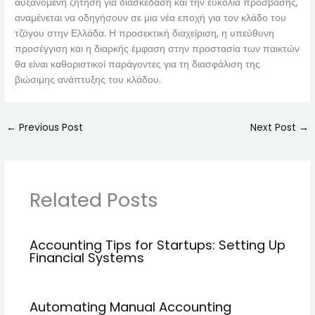
αυξανόμενη ζήτηση για διασκέδαση και την ευκολία πρόσβασης,
αναμένεται να οδηγήσουν σε μια νέα εποχή για τον κλάδο του
τζόγου στην Ελλάδα. Η προσεκτική διαχείριση, η υπεύθυνη
προσέγγιση και η διαρκής έμφαση στην προστασία των παικτών
θα είναι καθοριστικοί παράγοντες για τη διασφάλιση της
βιώσιμης ανάπτυξης του κλάδου.
←
Previous Post
Next Post
→
Related Posts
Accounting Tips for Startups: Setting Up
Financial Systems
Automating Manual Accounting