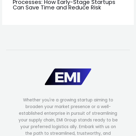
Processes: How Early-Stage Startups
Can Save Time and Reduce Risk
Whether you're a growing startup aiming to
broaden your market presence or a well-
established enterprise in pursuit of streamlining
your supply chain, EMI Group stands ready to be
your preferred logistics ally. Embark with us on
the path to streamlined, trustworthy, and