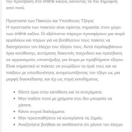
την πρόσβαση στα online καζίνο, κάνοντας τα πιο δημοφιλή
από ποτέ.
Προστασία των Παικτών και Υπεύθυνος Τζόγος
Η προστασία των παικτών είναι υψίστης σημασίας στον χώρο
των online καζίνο. Οι αξιόπιστοι πάροχοι προσφέρουν μια σειρά
εργαλείων και πόρων για να βοηθήσουν τους παίκτες να
διατηρήσουν τον έλεγχο του τζόγου τους. Αυτά περιλαμβάνουν
όρια κατάθεσης, αυτόματες διακοπές παιχνιδιού και πρόσβαση
σε οργανισμούς υποστήριξης για άτομα με προβλήματα τζόγου.
Είναι σημαντικό οι παίκτες να γνωρίζουν τα όριά τους και να
παίζουν με υπευθυνότητα, αντιμετωπίζοντας τον τζόγο ως μια
μορφή διασκέδασης και όχι ως πηγή εισοδήματος.
Θέστε όρια στην κατάθεση και τα στοιχήματα.
Μην παίζετε ποτέ με χρήματα που δεν μπορείτε να
χάσετε.
Κάντε συχνά διαλείμματα.
Μην προσπαθήσετε να κυνηγήσετε τις ζημιές.
Αναζητήστε βοήθεια αν αισθάνεστε ότι χάνετε τον έλεγχο.