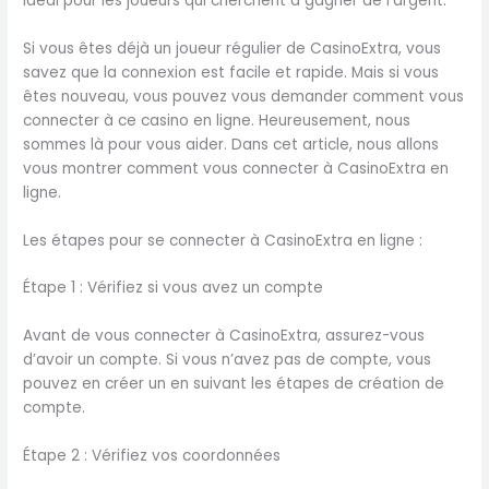
idéal pour les joueurs qui cherchent à gagner de l’argent.
Si vous êtes déjà un joueur régulier de CasinoExtra, vous
savez que la connexion est facile et rapide. Mais si vous
êtes nouveau, vous pouvez vous demander comment vous
connecter à ce casino en ligne. Heureusement, nous
sommes là pour vous aider. Dans cet article, nous allons
vous montrer comment vous connecter à CasinoExtra en
ligne.
Les étapes pour se connecter à CasinoExtra en ligne :
Étape 1 : Vérifiez si vous avez un compte
Avant de vous connecter à CasinoExtra, assurez-vous
d’avoir un compte. Si vous n’avez pas de compte, vous
pouvez en créer un en suivant les étapes de création de
compte.
Étape 2 : Vérifiez vos coordonnées