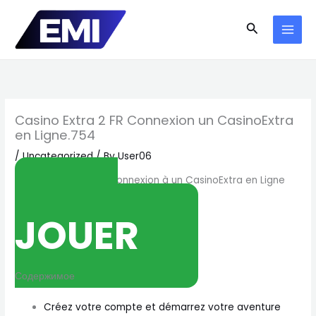
Skip
to
Search
content
Casino Extra 2 FR Connexion un CasinoExtra
en Ligne.754
/
Uncategorized
/ By
User06
Casino Extra 2 FR – Connexion à un CasinoExtra en Ligne
JOUER
Содержимое
Créez votre compte et démarrez votre aventure