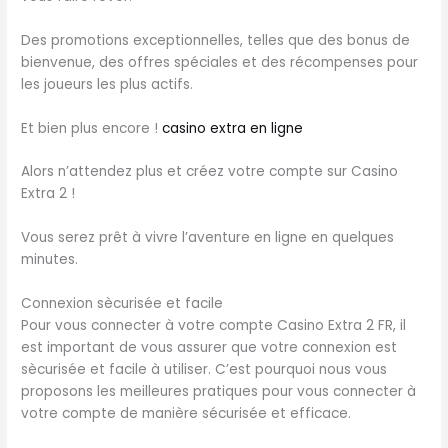
Des promotions exceptionnelles, telles que des bonus de
bienvenue, des offres spéciales et des récompenses pour
les joueurs les plus actifs.
Et bien plus encore !
casino extra en ligne
Alors n’attendez plus et créez votre compte sur Casino
Extra 2 !
Vous serez prêt à vivre l’aventure en ligne en quelques
minutes.
Connexion sècurisée et facile
Pour vous connecter à votre compte Casino Extra 2 FR, il
est important de vous assurer que votre connexion est
sècurisée et facile à utiliser. C’est pourquoi nous vous
proposons les meilleures pratiques pour vous connecter à
votre compte de manière sécurisée et efficace.