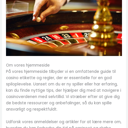
Om vores hjemmeside
På vores hjemmeside tilbyder vi en omfattende guide til
casino etikette og regler, der er essentielle for en god
spiloplevelse. Uanset om du er ny spiller eller har erfaring,
kan du finde nyttige tips, der hjælper dig med at navigere i
casinoverdenen med selvtillid. Vi stræber efter at give dig
de bedste ressourcer og anbefalinger, så du kan spille
ansvarligt og respektfuldt.
Udforsk vores anmeldelser og artikler for at lære mere om,