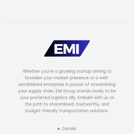
Whether you're a growing startup aiming to
broaden your market presence or a well-
established enterprise in pursuit of streamlining
your supply chain, EMI Group stands ready to be
your preferred logistics ally. Embark with us on
the path to streamlined, trustworthy, and
budget-friendly transportation solutions.
Details