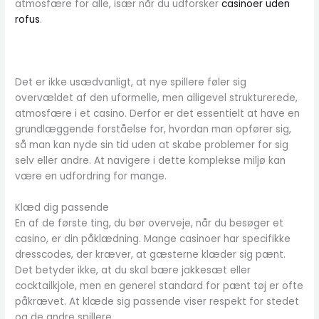
atmosfære for alle, især når du udforsker
casinoer uden
rofus
.
Det er ikke usædvanligt, at nye spillere føler sig
overvældet af den uformelle, men alligevel strukturerede,
atmosfære i et casino. Derfor er det essentielt at have en
grundlæggende forståelse for, hvordan man opfører sig,
så man kan nyde sin tid uden at skabe problemer for sig
selv eller andre. At navigere i dette komplekse miljø kan
være en udfordring for mange.
Klæd dig passende
En af de første ting, du bør overveje, når du besøger et
casino, er din påklædning. Mange casinoer har specifikke
dresscodes, der kræver, at gæsterne klæder sig pænt.
Det betyder ikke, at du skal bære jakkesæt eller
cocktailkjole, men en generel standard for pænt tøj er ofte
påkrævet. At klæde sig passende viser respekt for stedet
og de andre spillere.