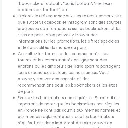
“bookmakers football”, “paris football”, “meilleurs
bookmakers football”, etc.
Explorez les réseaux sociaux : les réseaux sociaux tels
que Twitter, Facebook et Instagram sont des sources
précieuses de informations sur les bookmakers et les
sites de paris. Vous pouvez y trouver des
informations sur les promotions, les offres spéciales
et les actualités du monde du paris.
Consultez les forums et les communautés : les
forums et les communautés en ligne sont des
endroits où les amateurs de paris sportifs partagent
leurs expériences et leurs connaissances. Vous
pouvez y trouver des conseils et des
recommandations pour les bookmakers et les sites
de paris.
Évaluez les bookmakers non régulés en France : il est
important de noter que les bookmakers non régulés
en France ne sont pas soumis aux mêmes normes et
aux mêmes réglementations que les bookmakers
régulés. Il est donc important de faire preuve de