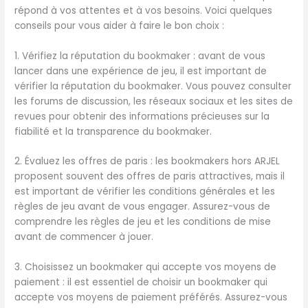
répond à vos attentes et à vos besoins. Voici quelques
conseils pour vous aider à faire le bon choix :
1. Vérifiez la réputation du bookmaker : avant de vous
lancer dans une expérience de jeu, il est important de
vérifier la réputation du bookmaker. Vous pouvez consulter
les forums de discussion, les réseaux sociaux et les sites de
revues pour obtenir des informations précieuses sur la
fiabilité et la transparence du bookmaker.
2. Évaluez les offres de paris : les bookmakers hors ARJEL
proposent souvent des offres de paris attractives, mais il
est important de vérifier les conditions générales et les
règles de jeu avant de vous engager. Assurez-vous de
comprendre les règles de jeu et les conditions de mise
avant de commencer à jouer.
3. Choisissez un bookmaker qui accepte vos moyens de
paiement : il est essentiel de choisir un bookmaker qui
accepte vos moyens de paiement préférés. Assurez-vous