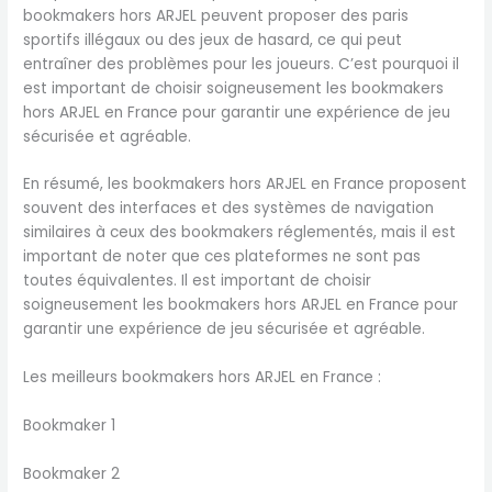
bookmakers hors ARJEL peuvent proposer des paris
sportifs illégaux ou des jeux de hasard, ce qui peut
entraîner des problèmes pour les joueurs. C’est pourquoi il
est important de choisir soigneusement les bookmakers
hors ARJEL en France pour garantir une expérience de jeu
sécurisée et agréable.
En résumé, les bookmakers hors ARJEL en France proposent
souvent des interfaces et des systèmes de navigation
similaires à ceux des bookmakers réglementés, mais il est
important de noter que ces plateformes ne sont pas
toutes équivalentes. Il est important de choisir
soigneusement les bookmakers hors ARJEL en France pour
garantir une expérience de jeu sécurisée et agréable.
Les meilleurs bookmakers hors ARJEL en France :
Bookmaker 1
Bookmaker 2