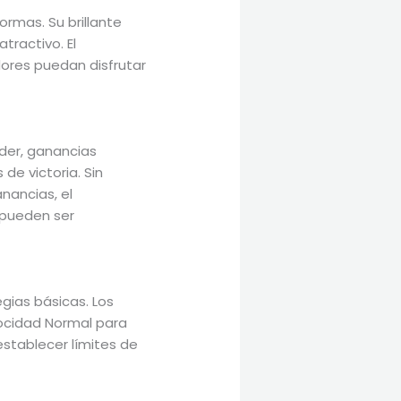
ormas. Su brillante
tractivo. El
dores puedan disfrutar
nder, ganancias
de victoria. Sin
nancias, el
 pueden ser
gias básicas. Los
ocidad Normal para
establecer límites de