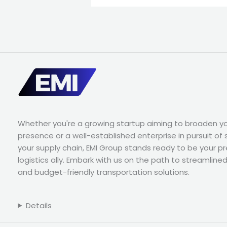
Whether you're a growing startup aiming to broaden y
presence or a well-established enterprise in pursuit of 
your supply chain, EMI Group stands ready to be your p
logistics ally. Embark with us on the path to streamlined
and budget-friendly transportation solutions.
Details