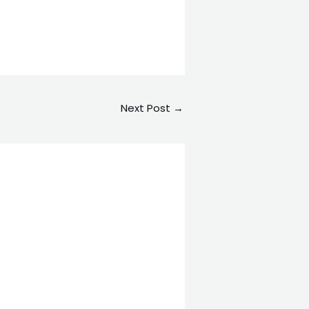
Next Post
→