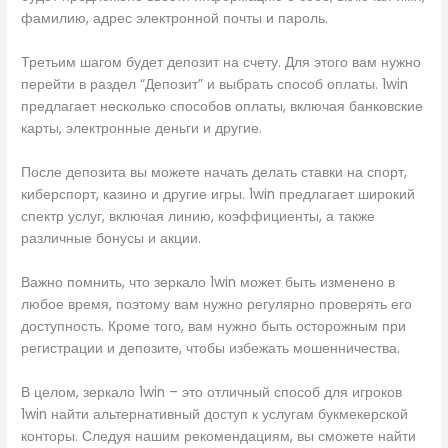
фамилию, адрес электронной почты и пароль.
Третьим шагом будет депозит на счету. Для этого вам нужно
перейти в раздел “Депозит” и выбрать способ оплаты. 1win
предлагает несколько способов оплаты, включая банковские
карты, электронные деньги и другие.
После депозита вы можете начать делать ставки на спорт,
киберспорт, казино и другие игры. 1win предлагает широкий
спектр услуг, включая линию, коэффициенты, а также
различные бонусы и акции.
Важно помнить, что зеркало 1win может быть изменено в
любое время, поэтому вам нужно регулярно проверять его
доступность. Кроме того, вам нужно быть осторожным при
регистрации и депозите, чтобы избежать мошенничества.
В целом, зеркало 1win – это отличный способ для игроков
1win найти альтернативный доступ к услугам букмекерской
конторы. Следуя нашим рекомендациям, вы сможете найти