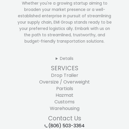
Whether you're a growing startup aiming to
broaden your market presence or a well-
established enterprise in pursuit of streamlining
your supply chain, EMI Group stands ready to be
your preferred logistics ally. Embark with us on
the path to streamlined, trustworthy, and
budget-friendly transportation solutions.
Details
SERVICES
Drop Trailer
Oversize / Overweight
Partials
Hazmat
Customs
Warehousing
Contact Us
(806) 503-3364