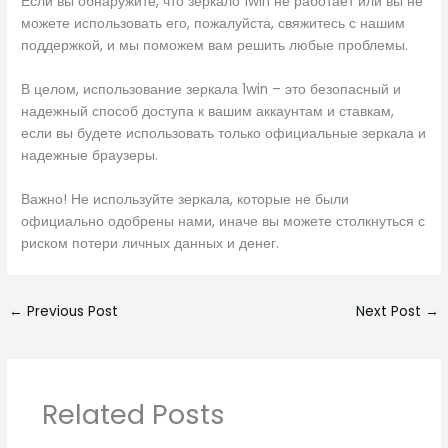
Если вы обнаружите, что зеркало 1win не работает или вы не
можете использовать его, пожалуйста, свяжитесь с нашим
поддержкой, и мы поможем вам решить любые проблемы.
В целом, использование зеркала 1win – это безопасный и
надежный способ доступа к вашим аккаунтам и ставкам,
если вы будете использовать только официальные зеркала и
надежные браузеры.
Важно! Не используйте зеркала, которые не были
официально одобрены нами, иначе вы можете столкнуться с
риском потери личных данных и денег.
←
Previous Post
Next Post
→
Related Posts