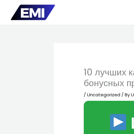
Skip
to
content
10 лучших 
бонусных п
/
Uncategorized
/ By
U
10 лучших казино онла