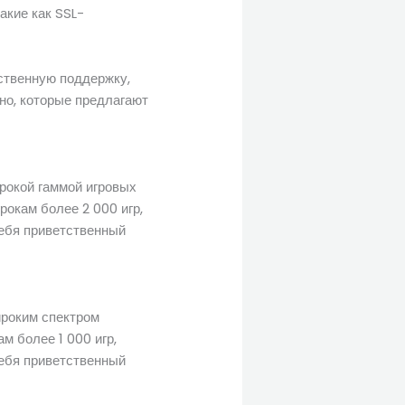
акие как SSL-
ственную поддержку,
но, которые предлагают
ирокой гаммой игровых
рокам более 2 000 игр,
себя приветственный
ироким спектром
м более 1 000 игр,
себя приветственный