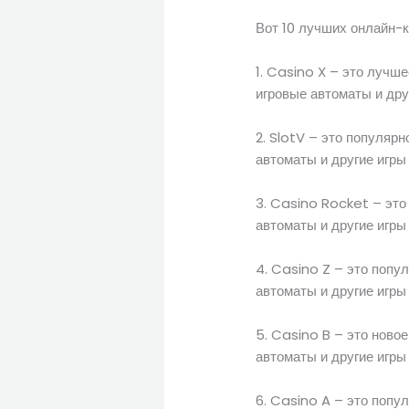
Вот 10 лучших онлайн-к
1. Casino X – это лучш
игровые автоматы и друг
2. SlotV – это популяр
автоматы и другие игры 
3. Casino Rocket – это
автоматы и другие игры 
4. Casino Z – это попу
автоматы и другие игры 
5. Casino B – это ново
автоматы и другие игры 
6. Casino A – это попу