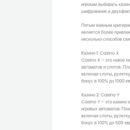
игрокам выбирать казин
шифрование и двухфак
Пятым важным критерие
является более привле
несколько способов связ
Казино 1: Casino X
Casino X – это новое к
автоматов и слотов. Пл
включая слоты, рулетку
бонус в 100% до 1000 е
Казино 2: Casino Y
Casino Y – это казино 
игровых автоматов. Пла
включая слоты, рулетку
бонус в 100% до 500 ев