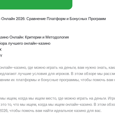
о Онлайн 2026: Сравнение Платформ и Бонусных Программ
зино Онлайн: Критерии и Методология
бора лучшего онлайн-казино
X
 Y
нлайн-казино, где можно играть на деньги, вам нужно знать, ка
едлагают лучшие условия для игроков. В этом обзоре мы рассм
равним их платформы и бонусные программы, чтобы помочь вам 
о мы ищем, когда мы ищем место, где можно играть на деньги. Иг
– это то, что мы ищем, когда мы ищем онлайн-казино. В этом обз
026, чтобы помочь вам найти идеальное казино для вас.