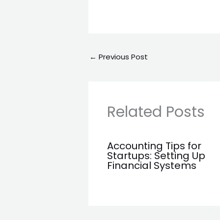
←
Previous Post
Related Posts
Accounting Tips for
Startups: Setting Up
Financial Systems