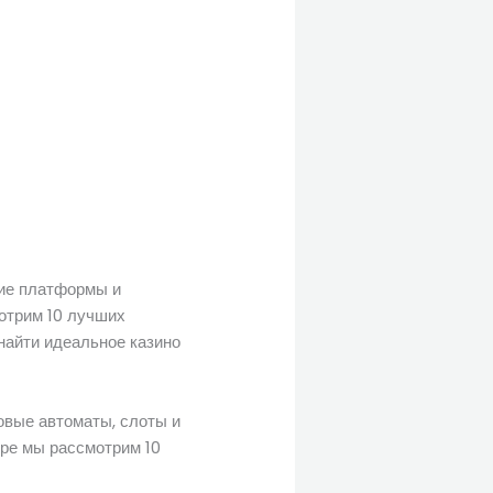
кие платформы и
отрим 10 лучших
найти идеальное казино
ровые автоматы, слоты и
оре мы рассмотрим 10