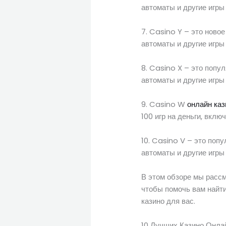
автоматы и другие игры 
7. Casino Y – это ново
автоматы и другие игры 
8. Casino X – это попу
автоматы и другие игры 
9. Casino W
онлайн каз
100 игр на деньги, вклю
10. Casino V – это поп
автоматы и другие игры 
В этом обзоре мы расс
чтобы помочь вам найти
казино для вас.
10 Лучших Казино Онла