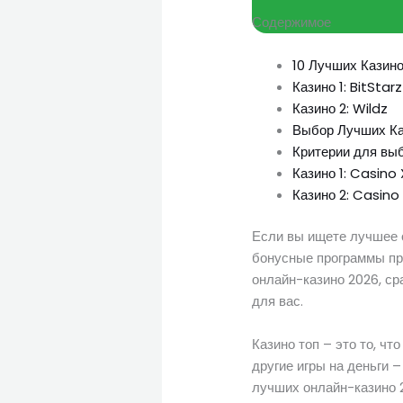
Содержимое
10 Лучших Казин
Казино 1: BitStarz
Казино 2: Wildz
Выбор Лучших Ка
Критерии для вы
Казино 1: Casino 
Казино 2: Casino
Если вы ищете лучшее о
бонусные программы пр
онлайн-казино 2026, с
для вас.
Казино топ – это то, чт
другие игры на деньги 
лучших онлайн-казино 2