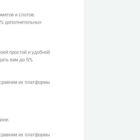
оматов и слотов.
 5% дополнительных
воей простой и удобной
дать вам до 5%
 сравним их платформы
оне.
 сравним их платформы