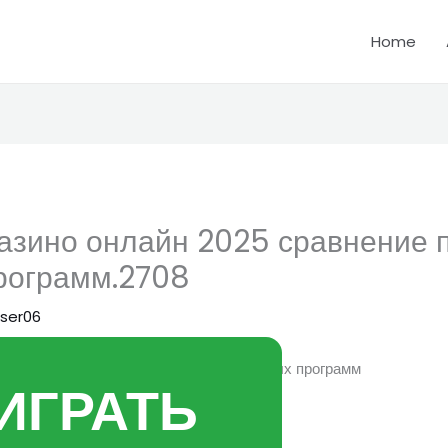
Home
казино онлайн 2025 сравнение 
рограмм.2708
ser06
йн 2026 – сравнение платформ и бонусных программ
ИГРАТЬ